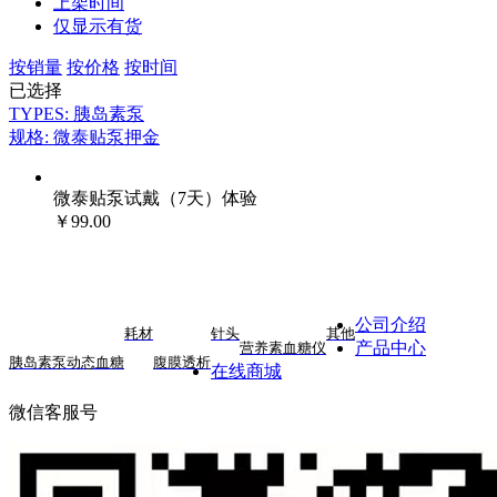
上架时间
仅显示有货
按销量
按价格
按时间
已选择
TYPES: 胰岛素泵
规格: 微泰贴泵押金
微泰贴泵试戴（7天）体验
￥99.00
公司介绍
耗材
针头
其他
产品中心
营养素
血糖仪
胰岛素泵
动态血糖
腹膜透析
在线商城
微信客服号