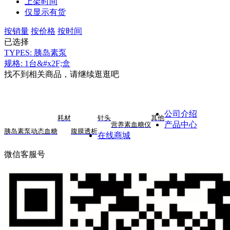
上架时间
仅显示有货
按销量
按价格
按时间
已选择
TYPES: 胰岛素泵
规格: 1台&#x2F;盒
找不到相关商品，请继续逛逛吧
公司介绍
耗材
针头
其他
产品中心
营养素
血糖仪
胰岛素泵
动态血糖
腹膜透析
在线商城
微信客服号