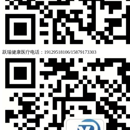
跃瑞健康医疗
电话：19129518106/15879173303