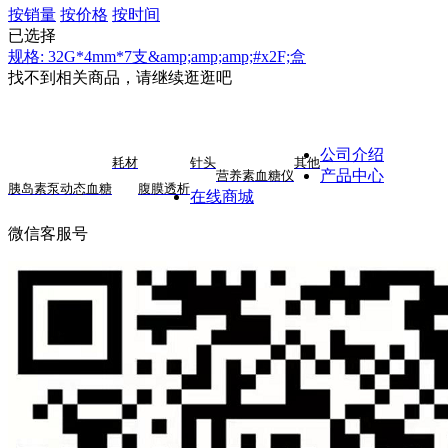
按销量
按价格
按时间
已选择
规格: 32G*4mm*7支&amp;amp;amp;#x2F;盒
找不到相关商品，请继续逛逛吧
公司介绍
耗材
针头
其他
产品中心
营养素
血糖仪
胰岛素泵
动态血糖
腹膜透析
在线商城
微信客服号